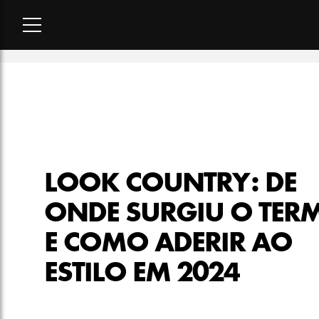
Home
-
moda
-
Look country: de onde surgiu o termo e como 
LOOK COUNTRY: DE
ONDE SURGIU O TER
E COMO ADERIR AO
ESTILO EM 2024