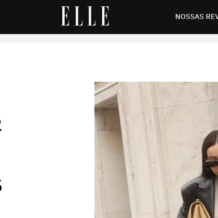
to para diferentes ocasiões
NOSSAS RE
R
S