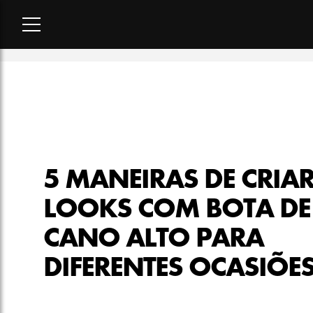
Home
-
moda
-
5 maneiras de criar looks com bota de cano al
5 MANEIRAS DE CRIA
LOOKS COM BOTA DE
CANO ALTO PARA
DIFERENTES OCASIÕE