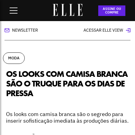
Home
-
moda
-
Os looks com camisa branca são o truque
ASSINE OU
para os dias de pressa
COMPRE
NEWSLETTER
ACESSAR ELLE VIEW
MODA
OS LOOKS COM CAMISA BRANCA
SÃO O TRUQUE PARA OS DIAS DE
PRESSA
Os looks com camisa branca são o segredo para
inserir sofisticação imediata às produções diárias.