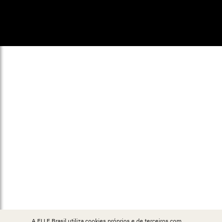
© ELLE Brasil 2025
A ELLE Brasil utiliza cookies próprios e de terceiros com