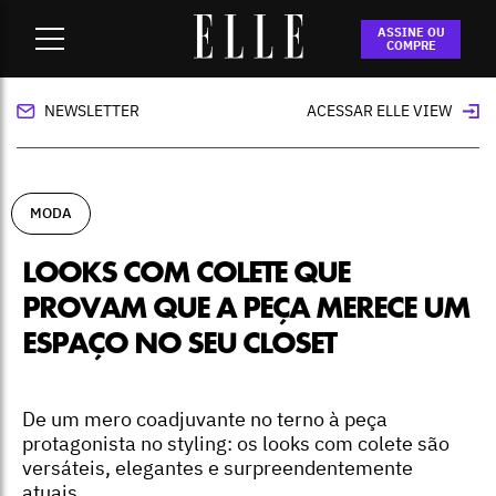
Home
-
moda
-
Looks com colete que provam que a peça
ASSINE OU
merece um espaço no seu closet
COMPRE
NEWSLETTER
ACESSAR ELLE VIEW
MODA
LOOKS COM COLETE QUE
PROVAM QUE A PEÇA MERECE UM
ESPAÇO NO SEU CLOSET
De um mero coadjuvante no terno à peça
protagonista no styling: os looks com colete são
versáteis, elegantes e surpreendentemente
atuais.