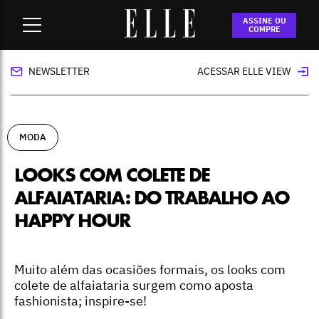
Home
-
moda
-
Looks com colete de alfaiataria: do trabalho
ASSINE OU
ao happy hour
COMPRE
NEWSLETTER
ACESSAR ELLE VIEW
MODA
LOOKS COM COLETE DE
ALFAIATARIA: DO TRABALHO AO
HAPPY HOUR
Muito além das ocasiões formais, os looks com
colete de alfaiataria surgem como aposta
fashionista; inspire-se!