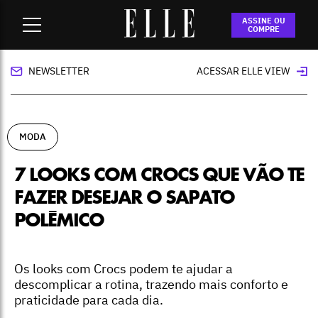
Home
-
moda
-
7 looks com Crocs que vão te fazer desejar o
ASSINE OU
sapato polêmico
COMPRE
NEWSLETTER
ACESSAR ELLE VIEW
MODA
7 LOOKS COM CROCS QUE VÃO TE
FAZER DESEJAR O SAPATO
POLÊMICO
Os looks com Crocs podem te ajudar a
descomplicar a rotina, trazendo mais conforto e
praticidade para cada dia.