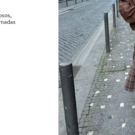
osos,
amadas