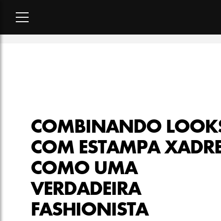
Home
-
moda
-
Combinando looks com estampa xadrez como u
COMBINANDO LOOK
COM ESTAMPA XADR
COMO UMA
VERDADEIRA
FASHIONISTA