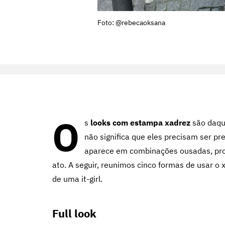
Foto: @rebecaoksana
O
s
looks com estampa xadrez
são daqu
não significa que eles precisam ser pr
aparece em combinações ousadas, pr
ato. A seguir, reunimos cinco formas de usar o x
de uma it-girl.
Full look