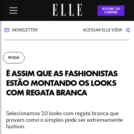
Home
-
moda
-
É assim que as fashionistas estão montando
ASSINE OU
os looks com regata branca
COMPRE
NEWSLETTER
ACESSAR ELLE VIEW
MODA
É ASSIM QUE AS FASHIONISTAS
ESTÃO MONTANDO OS LOOKS
COM REGATA BRANCA
Selecionamos 10 looks com regata branca que
provam como o simples pode ser extremamente
fashion.