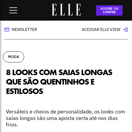
Home
-
moda
-
8 looks com saias longas que são quentinhos
ASSINE OU
e estilosos
COMPRE
NEWSLETTER
ACESSAR ELLE VIEW
MODA
8 LOOKS COM SAIAS LONGAS
QUE SÃO QUENTINHOS E
ESTILOSOS
Versáteis e cheios de personalidade, os looks com
saias longas são uma aposta certa até nos dias
frios.