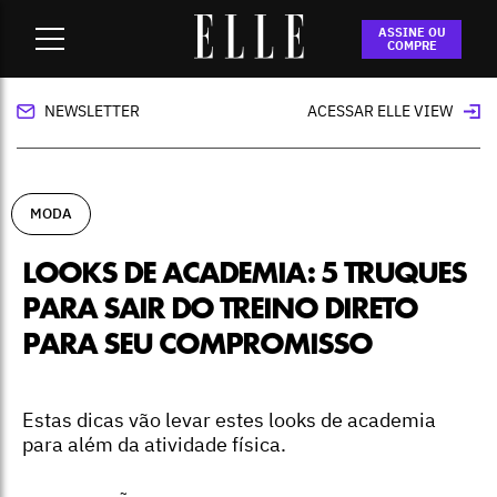
Home
-
moda
-
Looks de academia: 5 truques para sair do
ASSINE OU
treino direto para seu compromisso
COMPRE
NEWSLETTER
ACESSAR ELLE VIEW
MODA
LOOKS DE ACADEMIA: 5 TRUQUES
PARA SAIR DO TREINO DIRETO
PARA SEU COMPROMISSO
Estas dicas vão levar estes looks de academia
para além da atividade física.