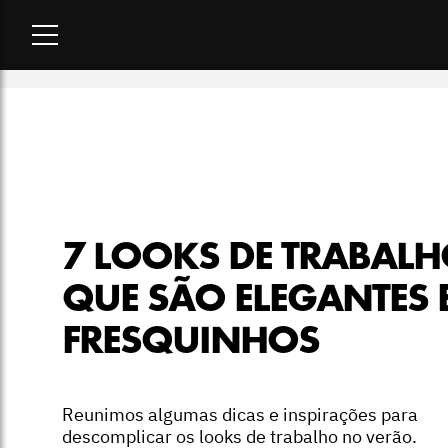
Home
-
moda
-
7 looks de trabalho que são elegantes e fresq
7 LOOKS DE TRABAL
QUE SÃO ELEGANTES 
FRESQUINHOS
Reunimos algumas dicas e inspirações para
descomplicar os looks de trabalho no verão.