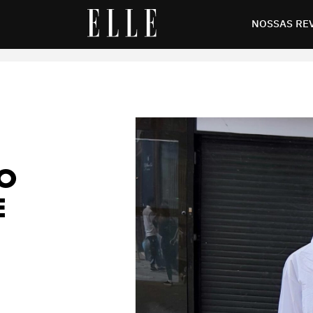
uinhos
NOSSAS RE
HO
E