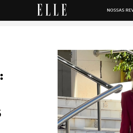
ra diferentes ocasiões
NOSSAS RE
:
S