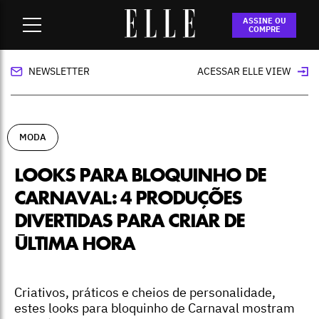
Home
-
moda
-
Looks para bloquinho de Carnaval: 4
ASSINE OU
produções divertidas para criar de última hora
COMPRE
NEWSLETTER
ACESSAR ELLE VIEW
MODA
LOOKS PARA BLOQUINHO DE
CARNAVAL: 4 PRODUÇÕES
DIVERTIDAS PARA CRIAR DE
ÚLTIMA HORA
Criativos, práticos e cheios de personalidade,
estes looks para bloquinho de Carnaval mostram