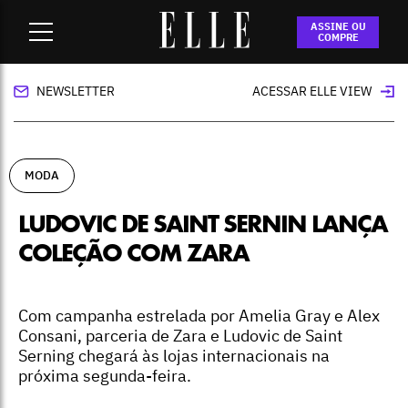
Home
-
moda
-
Ludovic de Saint Sernin lança coleção com
ASSINE OU
Zara
COMPRE
NEWSLETTER
ACESSAR ELLE VIEW
MODA
LUDOVIC DE SAINT SERNIN LANÇA
COLEÇÃO COM ZARA
Com campanha estrelada por Amelia Gray e Alex
Consani, parceria de Zara e Ludovic de Saint
Serning chegará às lojas internacionais na
próxima segunda-feira.