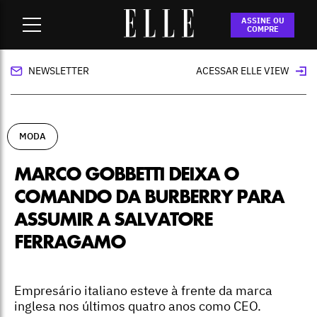
Home
-
moda
-
Marco Gobbetti deixa o comando da Burberry
ASSINE OU
para assumir a Salvatore Ferragamo
COMPRE
NEWSLETTER
ACESSAR ELLE VIEW
MODA
MARCO GOBBETTI DEIXA O
COMANDO DA BURBERRY PARA
ASSUMIR A SALVATORE
FERRAGAMO
Empresário italiano esteve à frente da marca
inglesa nos últimos quatro anos como CEO.