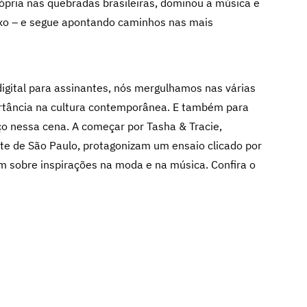
ópria nas quebradas brasileiras, dominou a música e
luxo – e segue apontando caminhos nas mais
digital para assinantes, nós mergulhamos nas várias
ortância na cultura contemporânea. E também para
 nessa cena. A começar por Tasha & Tracie,
rte de São Paulo, protagonizam um ensaio clicado por
m sobre inspirações na moda e na música. Confira o