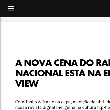
Home
-
moda
-
A nova cena do rap nacional está na ELLE Vie
A NOVA CENA DO RA
NACIONAL ESTÁ NA E
VIEW
Com Tasha & Tracie na capa, a edição de abril d
nossa revista digital mergulha na cultura hip-h