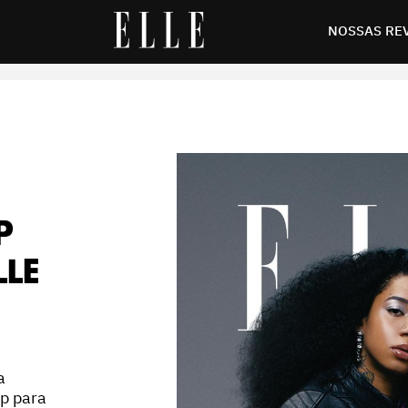
w
NOSSAS RE
P
LLE
a
op para