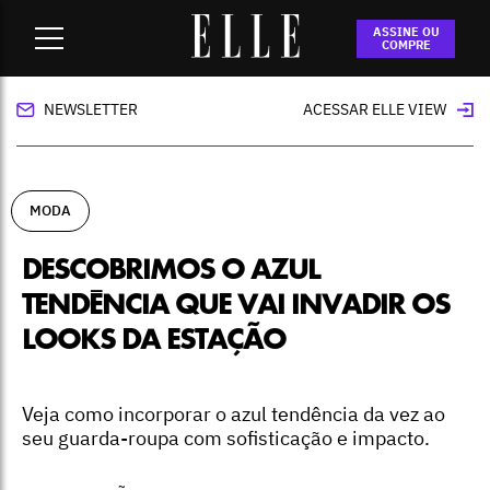
Home
-
moda
-
Descobrimos o azul tendência que vai invadir
ASSINE OU
os looks da estação
COMPRE
NEWSLETTER
ACESSAR ELLE VIEW
MODA
DESCOBRIMOS O AZUL
TENDÊNCIA QUE VAI INVADIR OS
LOOKS DA ESTAÇÃO
Veja como incorporar o azul tendência da vez ao
seu guarda-roupa com sofisticação e impacto.