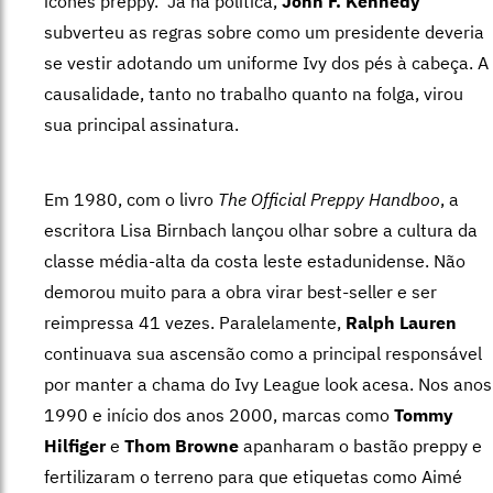
ícones preppy. Já na política,
John F. Kennedy
subverteu as regras sobre como um presidente deveria
se vestir adotando um uniforme Ivy dos pés à cabeça. A
causalidade, tanto no trabalho quanto na folga, virou
sua principal assinatura.
Em 1980, com o livro
The Official Preppy Handboo
, a
escritora Lisa Birnbach lançou olhar sobre a cultura da
classe média-alta da costa leste estadunidense. Não
demorou muito para a obra virar best-seller e ser
reimpressa 41 vezes. Paralelamente,
Ralph Lauren
continuava sua ascensão como a principal responsável
por manter a chama do Ivy League look acesa. Nos anos
1990 e início dos anos 2000, marcas como
Tommy
Hilfiger
e
Thom Browne
apanharam o bastão preppy e
fertilizaram o terreno para que etiquetas como Aimé