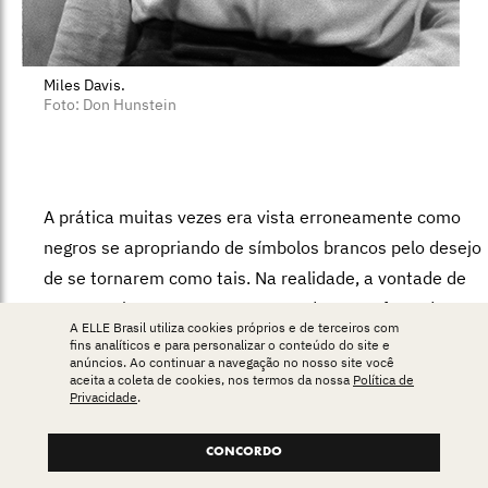
Miles Davis.
Foto: Don Hunstein
A prática muitas vezes era vista erroneamente como
negros se apropriando de símbolos brancos pelo desejo
de se tornarem como tais. Na realidade, a vontade de
usar aquelas roupas era, em grande parte, fruto da
A ELLE Brasil utiliza cookies próprios e de terceiros com
busca por uma igualdade que lhes era negada em um
fins analíticos e para personalizar o conteúdo do site e
anúncios. Ao continuar a navegação no nosso site você
dos períodos mais incendiários da história
aceita a coleta de cookies, nos termos da nossa
Política de
estadunidense. Mais do que um movimento estético, o
Privacidade
.
Black Ivy era uma espécie de traje de batalha, uma
CONCORDO
armadura usada na busca pela conquista de direitos