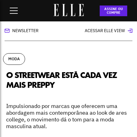
Home
-
moda
-
O streetwear está cada vez mais preppy
ASSINE OU
COMPRE
NEWSLETTER
ACESSAR ELLE VIEW
MODA
O STREETWEAR ESTÁ CADA VEZ
MAIS PREPPY
Impulsionado por marcas que oferecem uma
abordagem mais contemporânea ao look de ares
college, o movimento dá o tom para a moda
masculina atual.