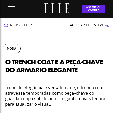
Home
-
moda
-
O trench coat é a peça-chave do armário
ASSINE OU
elegante
COMPRE
NEWSLETTER
ACESSAR ELLE VIEW
MODA
O TRENCH COAT É A PEÇA-CHAVE
DO ARMÁRIO ELEGANTE
Ícone de elegância e versatilidade, o trench coat
atravessa temporadas como peça-chave do
guarda-roupa sofisticado — e ganha novas leituras
para atualizar o visual.