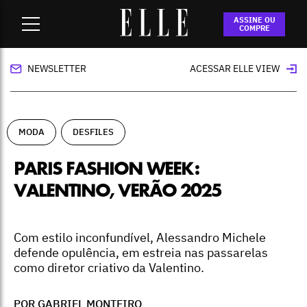
Home
-
moda
-
Paris Fashion Week: Valentino, verão 2025
ASSINE OU
COMPRE
NEWSLETTER
ACESSAR ELLE VIEW
MODA
DESFILES
PARIS FASHION WEEK:
VALENTINO, VERÃO 2025
Com estilo inconfundível, Alessandro Michele
defende opulência, em estreia nas passarelas
como diretor criativo da Valentino.
POR GABRIEL MONTEIRO