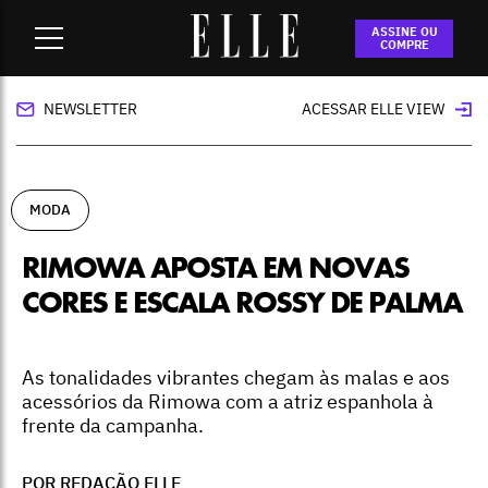
Home
-
moda
-
Rimowa aposta em novas cores e escala
ASSINE OU
Rossy de Palma
COMPRE
NEWSLETTER
ACESSAR ELLE VIEW
MODA
RIMOWA APOSTA EM NOVAS
CORES E ESCALA ROSSY DE PALMA
As tonalidades vibrantes chegam às malas e aos
acessórios da Rimowa com a atriz espanhola à
frente da campanha.
POR REDAÇÃO ELLE