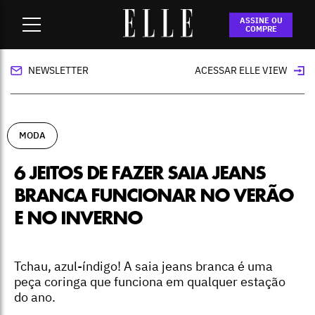
Home
-
moda
-
6 jeitos de fazer saia jeans branca funcionar
ASSINE OU
no verão e no inverno
COMPRE
NEWSLETTER
ACESSAR ELLE VIEW
MODA
6 JEITOS DE FAZER SAIA JEANS
BRANCA FUNCIONAR NO VERÃO
E NO INVERNO
Tchau, azul-índigo! A saia jeans branca é uma
peça coringa que funciona em qualquer estação
do ano.