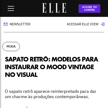
Home
-
moda
-
Sapato retrô: modelos para instaurar o mood
ASSINE OU
vintage no visual
COMPRE
NEWSLETTER
ACESSAR ELLE VIEW
MODA
SAPATO RETRÔ: MODELOS PARA
INSTAURAR O MOOD VINTAGE
NO VISUAL
O sapato retrô aparece reinterpretado para dar
um charme às produções contemporâneas.