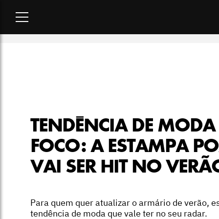
Home
-
moda
-
Tendência de moda em foco: a estampa poá vai
TENDÊNCIA DE MODA
FOCO: A ESTAMPA P
VAI SER HIT NO VERÃ
Para quem quer atualizar o armário de verão, es
tendência de moda que vale ter no seu radar.