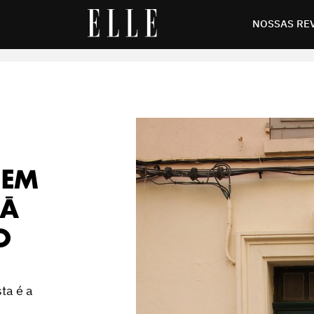
 ser hit no verão
NOSSAS RE
 EM
OÁ
O
ta é a