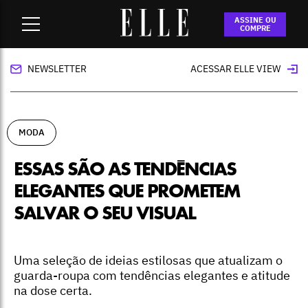
Home
-
moda
-
Essas são as tendências elegantes que
ASSINE OU
prometem salvar o seu visual
COMPRE
NEWSLETTER
ACESSAR ELLE VIEW
MODA
ESSAS SÃO AS TENDÊNCIAS
ELEGANTES QUE PROMETEM
SALVAR O SEU VISUAL
Uma seleção de ideias estilosas que atualizam o
guarda-roupa com tendências elegantes e atitude
na dose certa.