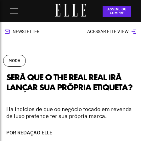
Home
-
moda
-
Será que o The Real Real irá lançar sua
ASSINE OU
própria etiqueta?
COMPRE
NEWSLETTER
ACESSAR ELLE VIEW
MODA
SERÁ QUE O THE REAL REAL IRÁ
LANÇAR SUA PRÓPRIA ETIQUETA?
Há indícios de que oo negócio focado em revenda
de luxo pretende ter sua própria marca.
POR REDAÇÃO ELLE