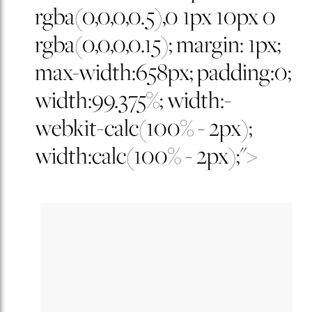
rgba(0,0,0,0.5),0 1px 10px 0
rgba(0,0,0,0.15); margin: 1px;
max-width:658px; padding:0;
width:99.375%; width:-
webkit-calc(100% - 2px);
width:calc(100% - 2px);">