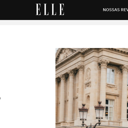
r nos dias nublados
NOSSAS RE
S