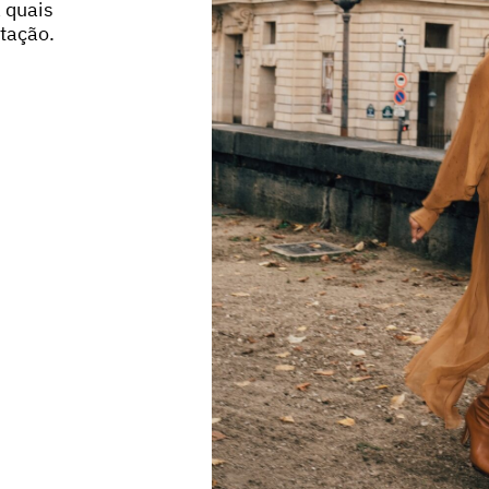
 quais
stação.