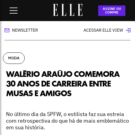
Home
-
moda
-
Walério Araújo comemora 30 anos de carreira
ASSINE OU
entre musas e amigos
COMPRE
NEWSLETTER
ACESSAR ELLE VIEW
MODA
WALÉRIO ARAÚJO COMEMORA
30 ANOS DE CARREIRA ENTRE
MUSAS E AMIGOS
No último dia da SPFW, o estilista faz sua estreia
com retrospectiva do que há de mais emblemático
em sua história.