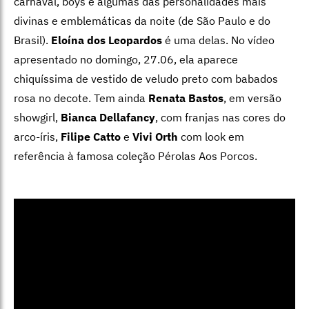
carnaval, boys e algumas das personalidades mais
divinas e emblemáticas da noite (de São Paulo e do
Brasil).
Eloína dos Leopardos
é uma delas. No vídeo
apresentado no domingo, 27.06, ela aparece
chiquíssima de vestido de veludo preto com babados
rosa no decote. Tem ainda
Renata Bastos
, em versão
showgirl,
Bianca Dellafancy
, com franjas nas cores do
arco-íris,
Filipe Catto
e
Vivi Orth
com look em
referência à famosa coleção Pérolas Aos Porcos.