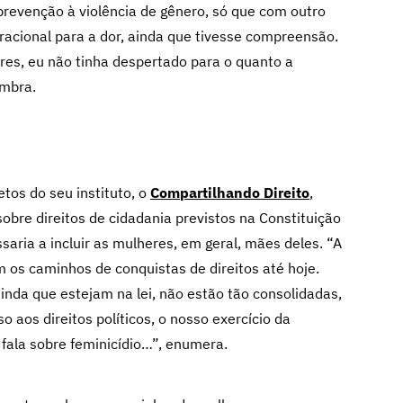
a prevenção à violência de gênero, só que com outro
s racional para a dor, ainda que tivesse compreensão.
res, eu não tinha despertado para o quanto a
embra.
etos do seu instituto, o
Compartilhando Direito
,
obre direitos de cidadania previstos na Constituição
aria a incluir as mulheres, em geral, mães deles. “A
 os caminhos de conquistas de direitos até hoje.
inda que estejam na lei, não estão tão consolidadas,
so aos direitos políticos, o nosso exercício da
e fala sobre feminicídio…”, enumera.