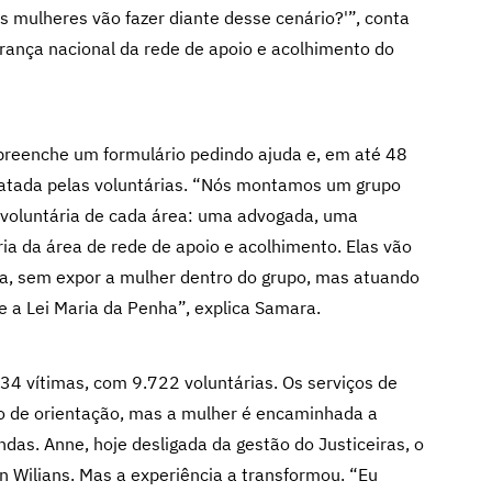
 mulheres vão fazer diante desse cenário?'”, conta
erança nacional da rede de apoio e acolhimento do
r preenche um formulário pedindo ajuda e, em até 48
tatada pelas voluntárias. “Nós montamos um grupo
 voluntária de cada área: uma advogada, uma
ria da área de rede de apoio e acolhimento. Elas vão
a, sem expor a mulher dentro do grupo, mas atuando
e a Lei Maria da Penha”, explica Samara.
34 vítimas, com 9.722 voluntárias. Os serviços de
to de orientação, mas a mulher é encaminhada a
as. Anne, hoje desligada da gestão do Justiceiras, o
on Wilians. Mas a experiência a transformou. “Eu