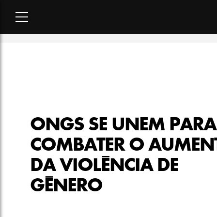
Home
-
sociedade
-
ONGs se unem para combater o aumento d
ONGS SE UNEM PARA
COMBATER O AUMEN
DA VIOLÊNCIA DE
GÊNERO