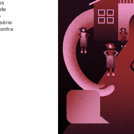
os
 de
o
série
contra