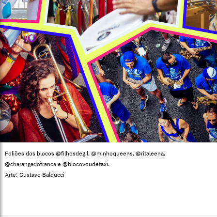
Foliões dos blocos @filhosdegil, @minhoqueens, @ritaleena,
@charangadofranca e @blocovoudetaxi.
Arte: Gustavo Balducci