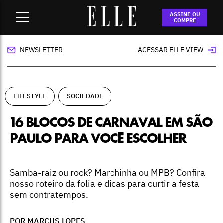
Home
-
lifestyle
-
16 blocos de Carnaval em São Paulo para
ASSINE OU
você escolher
COMPRE
NEWSLETTER
ACESSAR ELLE VIEW
LIFESTYLE
SOCIEDADE
16 BLOCOS DE CARNAVAL EM SÃO
PAULO PARA VOCÊ ESCOLHER
Samba-raiz ou rock? Marchinha ou MPB? Confira
nosso roteiro da folia e dicas para curtir a festa
sem contratempos.
POR MARCUS LOPES