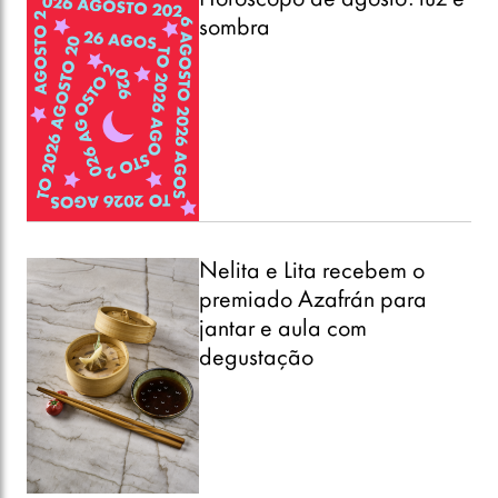
sombra
Nelita e Lita recebem o
premiado Azafrán para
jantar e aula com
degustação