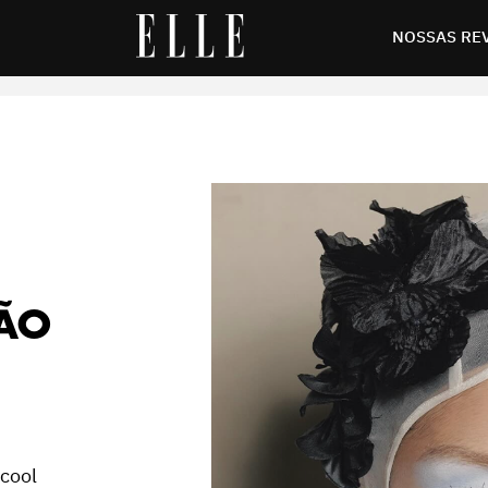
W
NOSSAS RE
RÃO
 cool