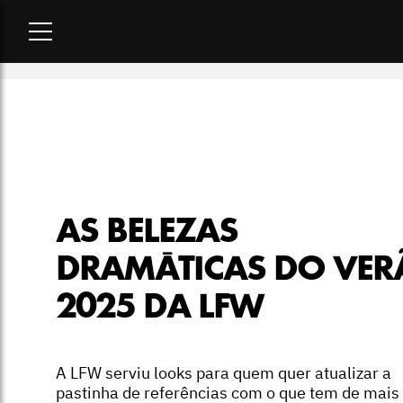
Home
-
beleza
-
As belezas dramáticas do verão 2025 da LF
AS BELEZAS
DRAMÁTICAS DO VE
2025 DA LFW
A LFW serviu looks para quem quer atualizar a
pastinha de referências com o que tem de mais