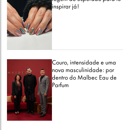
R$ 55
De textura inovadora, que forma um filme protetor
sobre a pele com toque aveludado sem deixar sensação
pegajosa, este óleo 100% vegetal conta com o poder da
quinoa, ingrediente supernutritivo que aumenta a
produção de colágeno ajudando a previnir a perda de
elasticidade da pele.
Esfoliante Aroma Therapy Scrub
Semente de Nozes, Ellementti
Dermocosméticos