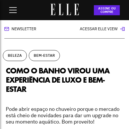
Home
-
beleza
-
Como o banho virou uma experiência de luxo
ASSINE OU
e bem-estar
COMPRE
NEWSLETTER
ACESSAR ELLE VIEW
BELEZA
BEM-ESTAR
COMO O BANHO VIROU UMA
EXPERIÊNCIA DE LUXO E BEM-
ESTAR
Pode abrir espaço no chuveiro porque o mercado
está cheio de novidades para dar um upgrade no
seu momento aquático. Bom proveito!