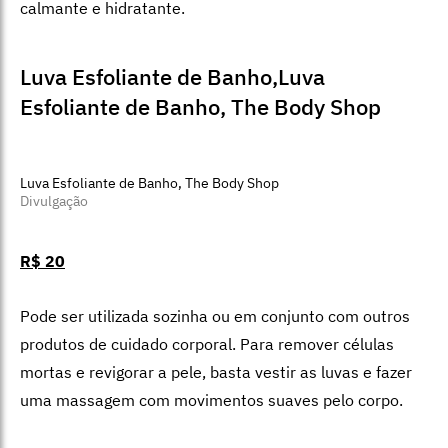
na composição, agentes de alto potencial nutritivo
como murumuru, karité, óleo de moringa e de açaí.
Difusor Aromático a Vela Vibes,
Imaginarium