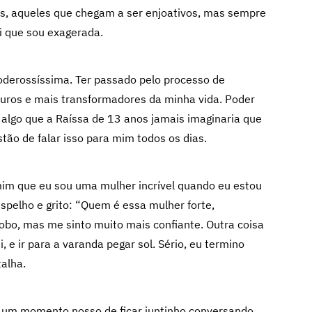
s, aqueles que chegam a ser enjoativos, mas sempre
 que sou exagerada.
erossíssima. Ter passado pelo processo de
duros e mais transformadores da minha vida. Poder
é algo que a Raíssa de 13 anos jamais imaginaria que
ão de falar isso para mim todos os dias.
im que eu sou uma mulher incrível quando eu estou
spelho e grito: “Quem é essa mulher forte,
bo, mas me sinto muito mais confiante. Outra coisa
 e ir para a varanda pegar sol. Sério, eu termino
alha.
um momento nosso de ficar juntinho conversando