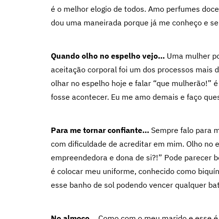
é o melhor elogio de todos. Amo perfumes doce
dou uma maneirada porque já me conheço e sei
Quando olho no espelho vejo…
Uma mulher pod
aceitação corporal foi um dos processos mais 
olhar no espelho hoje e falar “que mulherão!” 
fosse acontecer. Eu me amo demais e faço quest
Para me tornar confiante…
Sempre falo para m
com dificuldade de acreditar em mim. Olho no e
empreendedora e dona de si?!” Pode parecer bo
é colocar meu uniforme, conhecido como biquíni,
esse banho de sol podendo vencer qualquer bat
No almoço…
Como com o meu marido e esse é 