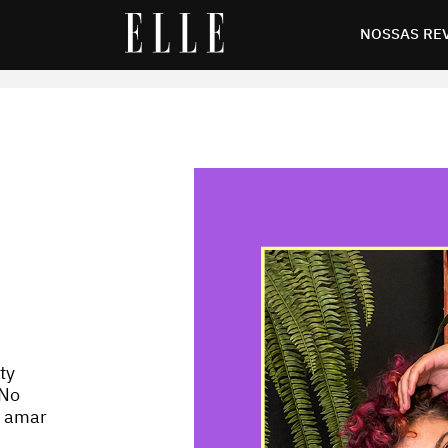
NOSSAS RE
ty
 No
e amar