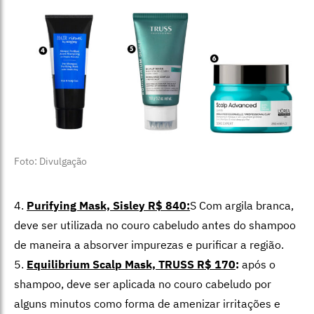
Foto: Divulgação
4.
Purifying Mask, Sisley R$ 840:
S Com argila branca,
deve ser utilizada no couro cabeludo antes do shampoo
de maneira a absorver impurezas e purificar a região.
5.
Equilibrium Scalp Mask, TRUSS R$ 170
:
após o
shampoo, deve ser aplicada no couro cabeludo por
alguns minutos como forma de amenizar irritações e