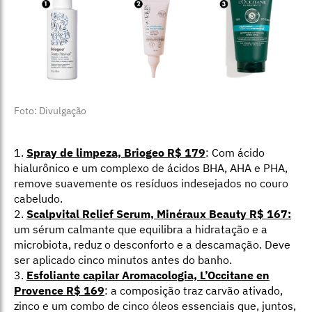
Foto: Divulgação
1.
Spray de limpeza, Briogeo R$ 179
: Com ácido
hialurônico e um complexo de ácidos BHA, AHA e PHA,
remove suavemente os resíduos indesejados no couro
cabeludo.
2.
Scalpvital Relief Serum, Minéraux Beauty R$ 167:
um sérum calmante que equilibra a hidratação e a
microbiota, reduz o desconforto e a descamação. Deve
ser aplicado cinco minutos antes do banho.
3.
Esfoliante capilar Aromacologia, L’Occitane en
Provence R$ 169
: a composição traz carvão ativado,
zinco e um combo de cinco óleos essenciais que, juntos,