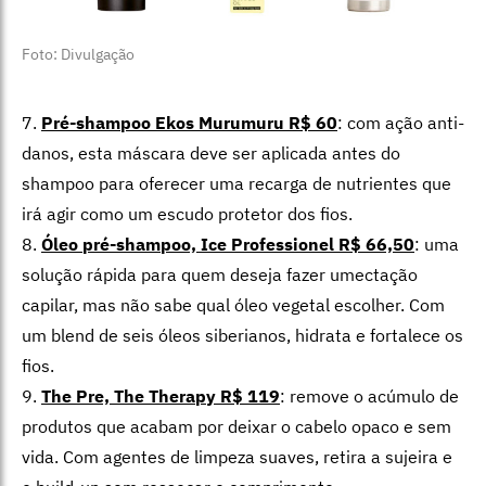
Foto: Divulgação
7.
Pré-shampoo Ekos Murumuru R$ 60
: com ação anti-
danos, esta máscara deve ser aplicada antes do
shampoo para oferecer uma recarga de nutrientes que
irá agir como um escudo protetor dos fios.
8.
Óleo pré-shampoo, Ice Professionel R$ 66,50
: uma
solução rápida para quem deseja fazer umectação
capilar, mas não sabe qual óleo vegetal escolher. Com
um blend de seis óleos siberianos, hidrata e fortalece os
fios.
9.
The Pre, The Therapy R$ 119
: remove o acúmulo de
produtos que acabam por deixar o cabelo opaco e sem
vida. Com agentes de limpeza suaves, retira a sujeira e