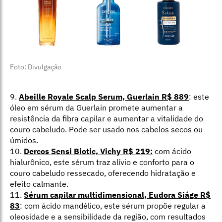
Foto: Divulgação
9.
Abeille Royale Scalp Serum, Guerlain R$ 889
: este
óleo em sérum da Guerlain promete aumentar a
resistência da fibra capilar e aumentar a vitalidade do
couro cabeludo. Pode ser usado nos cabelos secos ou
úmidos.
10.
Dercos Sensi Biotic, Vichy R$ 219:
com ácido
hialurônico, este sérum traz alívio e conforto para o
couro cabeludo ressecado, oferecendo hidratação e
efeito calmante.
11.
Sérum capilar multidimensional, Eudora Siáge R$
83
: c
om ácido mandélico, este sérum propõe regular a
oleosidade e a sensibilidade da região, com resultados