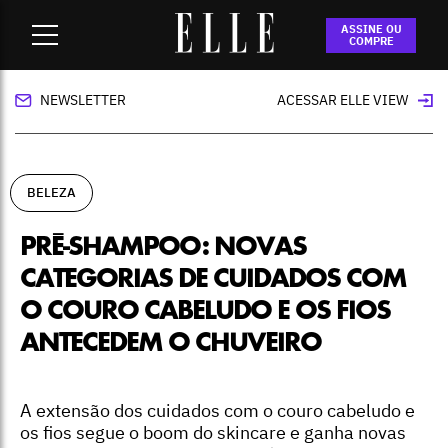
Home
-
beleza
-
Pré-shampoo: novas categorias de cuidados
ASSINE OU
com o couro cabeludo e os fios antecedem o chuveiro
COMPRE
NEWSLETTER
ACESSAR ELLE VIEW
BELEZA
PRÉ-SHAMPOO: NOVAS
CATEGORIAS DE CUIDADOS COM
O COURO CABELUDO E OS FIOS
ANTECEDEM O CHUVEIRO
A extensão dos cuidados com o couro cabeludo e
os fios segue o boom do skincare e ganha novas