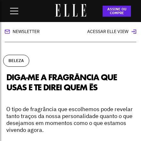
Home
-
beleza
-
Diga-me a fragrância que usas e te direi
ASSINE OU
quem és
COMPRE
NEWSLETTER
ACESSAR ELLE VIEW
BELEZA
DIGA-ME A FRAGRÂNCIA QUE
USAS E TE DIREI QUEM ÉS
O tipo de fragrância que escolhemos pode revelar
tanto traços da nossa personalidade quanto o que
desejamos em momentos como o que estamos
vivendo agora.