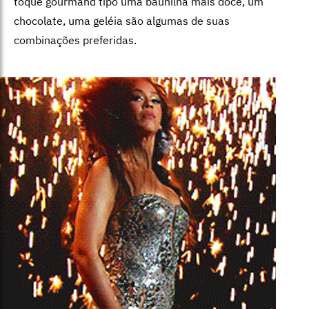
toque gourmand tipo uma baunilha mais doce, um
chocolate, uma geléia são algumas de suas
combinações preferidas.