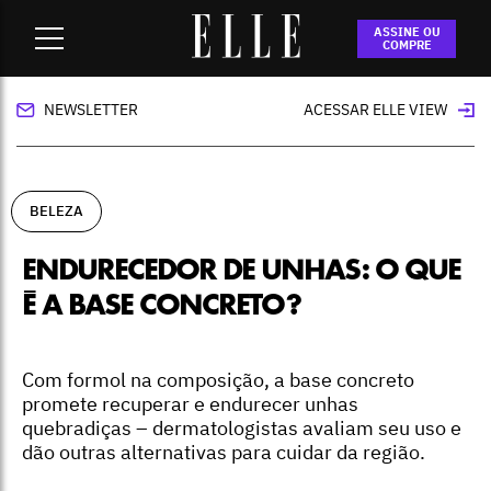
Home
-
beleza
-
Endurecedor de unhas: o que é a base
ASSINE OU
concreto?
COMPRE
NEWSLETTER
ACESSAR ELLE VIEW
BELEZA
ENDURECEDOR DE UNHAS: O QUE
É A BASE CONCRETO?
Com formol na composição, a base concreto
promete recuperar e endurecer unhas
quebradiças – dermatologistas avaliam seu uso e
dão outras alternativas para cuidar da região.