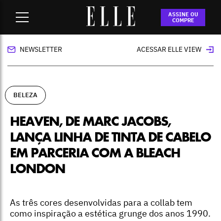
Home
-
beleza
-
Heaven, de Marc Jacobs, lança linha de tinta
ASSINE OU
de cabelo em parceria com a Bleach London
COMPRE
NEWSLETTER
ACESSAR ELLE VIEW
BELEZA
HEAVEN, DE MARC JACOBS,
LANÇA LINHA DE TINTA DE CABELO
EM PARCERIA COM A BLEACH
LONDON
As três cores desenvolvidas para a collab tem
como inspiração a estética grunge dos anos 1990.