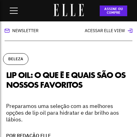
Home
-
beleza
-
Lip oil: o que é e quais são os nossos
ASSINE OU
favoritos
COMPRE
NEWSLETTER
ACESSAR ELLE VIEW
BELEZA
LIP OIL: O QUE É E QUAIS SÃO OS
NOSSOS FAVORITOS
Preparamos uma seleção com as melhores
opções de lip oil para hidratar e dar brilho aos
lábios.
POR REDAÇÃO ELLE