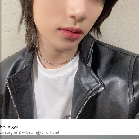
Beomgyu
Instagram: @beomgyu_official