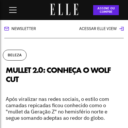
Home
-
beleza
-
Mullet 2.0: conheça o Wolf Cut
ASSINE OU
COMPRE
NEWSLETTER
ACESSAR ELLE VIEW
BELEZA
MULLET 2.0: CONHEÇA O WOLF
CUT
Após viralizar nas redes sociais, o estilo com
camadas repicadas ficou conhecido como o
"mullet da Geração Z" no hemisfério norte e
segue somando adeptas ao redor do globo.