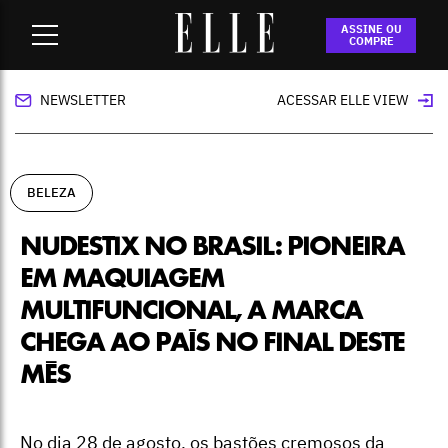
Home
-
beleza
-
Nudestix no Brasil: pioneira em maquiagem
ASSINE OU
multifuncional, a marca chega ao país no final deste mês
COMPRE
NEWSLETTER
ACESSAR ELLE VIEW
BELEZA
NUDESTIX NO BRASIL: PIONEIRA
EM MAQUIAGEM
MULTIFUNCIONAL, A MARCA
CHEGA AO PAÍS NO FINAL DESTE
MÊS
No dia 28 de agosto, os bastões cremosos da