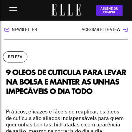
Home
-
beleza
-
9 óleos de cutícula para levar na bolsa e
ASSINE OU
manter as unhas impecáveis o dia todo
COMPRE
NEWSLETTER
ACESSAR ELLE VIEW
BELEZA
9 ÓLEOS DE CUTÍCULA PARA LEVAR
NA BOLSA E MANTER AS UNHAS
IMPECÁVEIS O DIA TODO
Práticos, eficazes e fáceis de reaplicar, os óleos
de cutícula são aliados indispensáveis para quem
quer unhas bonitas, hidratadas e com aparência
de salão, mesmo na correria do dia a dia.