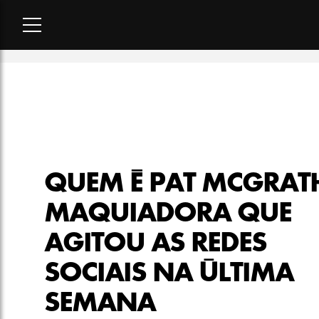
Home
-
beleza
-
Quem é Pat McGrath, maquiadora que agitou 
QUEM É PAT MCGRAT
MAQUIADORA QUE
AGITOU AS REDES
SOCIAIS NA ÚLTIMA
SEMANA