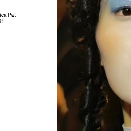
ica Pat
i!