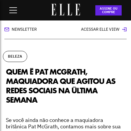
Home
-
beleza
-
Quem é Pat McGrath, maquiadora que agitou
ASSINE OU
as redes sociais na última semana
COMPRE
NEWSLETTER
ACESSAR ELLE VIEW
BELEZA
QUEM É PAT MCGRATH,
MAQUIADORA QUE AGITOU AS
REDES SOCIAIS NA ÚLTIMA
SEMANA
Se você ainda não conhece a maquiadora
britânica Pat McGrath, contamos mais sobre sua