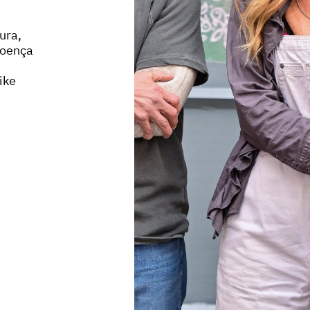
ura,
roença
ike