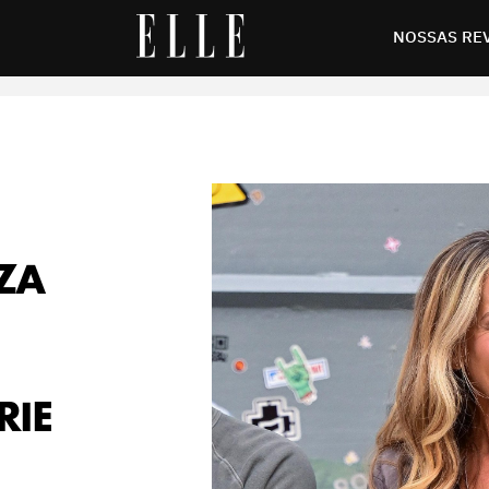
er em seu retorno como Carrie Bradshaw
NOSSAS RE
ZA
RIE