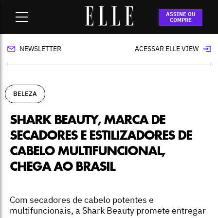
Home
-
beleza
-
Shark Beauty, marca de secadores e
ASSINE OU
estilizadores de cabelo multifuncional, chega ao Brasil
COMPRE
NEWSLETTER
ACESSAR ELLE VIEW
BELEZA
SHARK BEAUTY, MARCA DE
SECADORES E ESTILIZADORES DE
CABELO MULTIFUNCIONAL,
CHEGA AO BRASIL
Com secadores de cabelo potentes e
multifuncionais, a Shark Beauty promete entregar