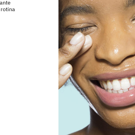
rante
 rotina