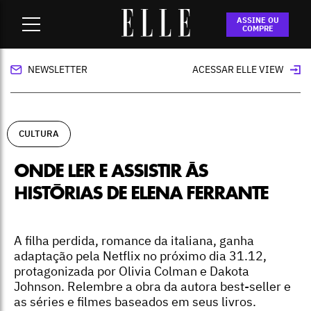
Home
-
cultura
-
Onde ler e assistir às histórias de Elena
ASSINE OU
Ferrante
COMPRE
NEWSLETTER
ACESSAR ELLE VIEW
CULTURA
ONDE LER E ASSISTIR ÀS
HISTÓRIAS DE ELENA FERRANTE
A filha perdida, romance da italiana, ganha
adaptação pela Netflix no próximo dia 31.12,
protagonizada por Olivia Colman e Dakota
Johnson. Relembre a obra da autora best-seller e
as séries e filmes baseados em seus livros.