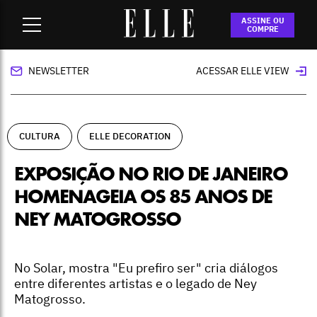
Home
-
cultura
-
Exposição no Rio de Janeiro homenageia os
ASSINE OU
85 anos de Ney Matogrosso
COMPRE
NEWSLETTER
ACESSAR ELLE VIEW
CULTURA
ELLE DECORATION
EXPOSIÇÃO NO RIO DE JANEIRO
HOMENAGEIA OS 85 ANOS DE
NEY MATOGROSSO
No Solar, mostra "Eu prefiro ser" cria diálogos
entre diferentes artistas e o legado de Ney
Matogrosso.