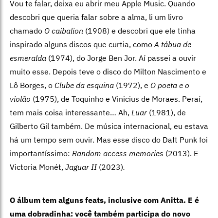
Vou te falar, deixa eu abrir meu Apple Music. Quando
descobri que queria falar sobre a alma, li um livro
chamado
O caibalion
(1908) e descobri que ele tinha
inspirado alguns discos que curtia, como
A tábua de
esmeralda
(1974), do Jorge Ben Jor. Aí passei a ouvir
muito esse. Depois teve o disco do Milton Nascimento e
Lô Borges, o
Clube da esquina
(1972), e
O poeta e o
violão
(1975), de Toquinho e Vinicius de Moraes. Peraí,
tem mais coisa interessante… Ah,
Luar
(1981), de
Gilberto Gil também. De música internacional, eu estava
há um tempo sem ouvir. Mas esse disco do Daft Punk foi
importantíssimo:
Random access memories
(2013). E
Victoria Monét,
Jaguar II
(2023)
.
O álbum tem alguns feats, inclusive com Anitta. E é
uma dobradinha: você também participa do novo