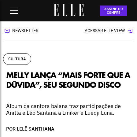
Home
-
cultura
-
Melly lança “Mais forte que a dúvida”, seu
ASSINE OU
segundo disco
COMPRE
NEWSLETTER
ACESSAR ELLE VIEW
CULTURA
MELLY LANÇA “MAIS FORTE QUE A
DÚVIDA”, SEU SEGUNDO DISCO
Álbum da cantora baiana traz participações de
Anitta e Léo Santana a Liniker e Luedji Luna.
POR LELÊ SANTHANA