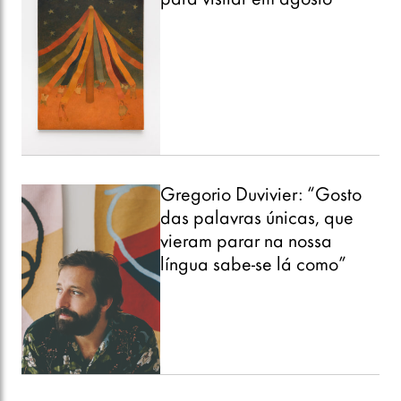
vieram parar na nossa
língua sabe-se lá como”
Com “Music, fashion, film”,
Charli XCX se reinventa
após “Brat”