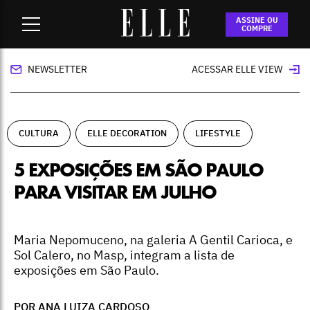
Home
-
cultura
-
5 exposições em São Paulo para visitar em
ASSINE OU
julho
COMPRE
NEWSLETTER
ACESSAR ELLE VIEW
CULTURA
ELLE DECORATION
LIFESTYLE
5 EXPOSIÇÕES EM SÃO PAULO
PARA VISITAR EM JULHO
Maria Nepomuceno, na galeria A Gentil Carioca, e
Sol Calero, no Masp, integram a lista de
exposições em São Paulo.
POR
ANA LUIZA CARDOSO